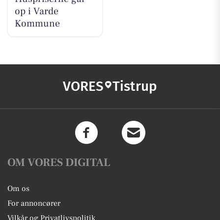
op i Varde
Kommune
VORES
Tistrup
OM VORES DIGITAL
Om os
For annoncører
Vilkår og Privatlivspolitik