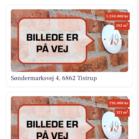
1.350.000 kr
2
182 m
Søndermarksvej 4, 6862 Tistrup
795.000 kr
2
121 m