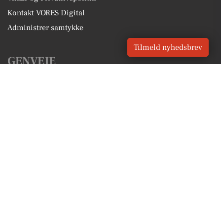
Kontakt VORES Digital
Administrer samtykke
Tilmeld nyhedsbrev
GENVEJE
Seneste nyt fra Tistrup
Vores lokale erhverv
Kalenderen for Tistrup
Fakta om Tistrup
Erhvervsartikler
Varde Kommune
Få en gratis salgsvurdering
Sponsoreret indhold