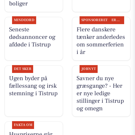
boliger
MINDEORD
SPONSORERET
ERHVERV
Seneste
Flere danskere
dødsannoncer og
tænker anderledes
afdøde i Tistrup
om sommerferien
i år
DET SKER
JOBNYT
Ugen byder på
Savner du nye
fællessang og irsk
græsgange? - Her
stemning i Tistrup
er nye ledige
stillinger i Tistrup
og omegn
FAKTA OM
Huspriserne går