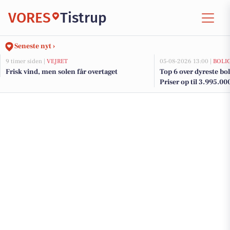
VORES
Tistrup
Seneste nyt ›
9 timer siden |
VEJRET
05-08-2026 13:00 |
BOLI
Frisk vind, men solen får overtaget
Top 6 over dyreste boli
Priser op til 3.995.00