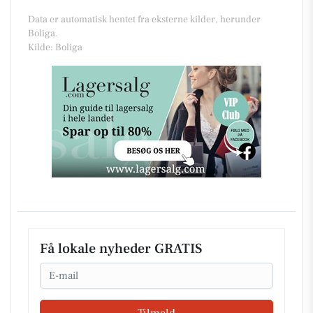
Data er automatisk hentet fra eksterne kilder, herunder
Boliga.
Kilde: Boliga
Få lokale nyheder GRATIS
Email
Tilmeld