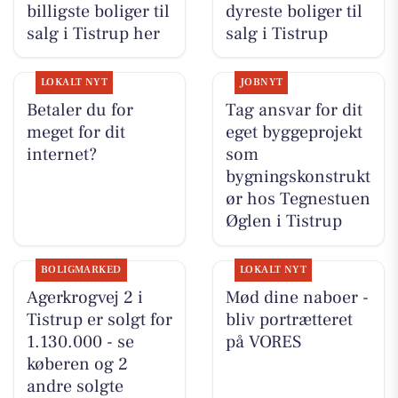
billigste boliger til
dyreste boliger til
salg i Tistrup her
salg i Tistrup
LOKALT NYT
JOBNYT
Betaler du for
Tag ansvar for dit
meget for dit
eget byggeprojekt
internet?
som
bygningskonstrukt
ør hos Tegnestuen
Øglen i Tistrup
BOLIGMARKED
LOKALT NYT
Agerkrogvej 2 i
Mød dine naboer -
Tistrup er solgt for
bliv portrætteret
1.130.000 - se
på VORES
køberen og 2
andre solgte