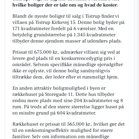
hvilke boliger der er tale om og hvad de koster.
Blandt de nyeste boliger til salg i Tistrup finder vi
villaen på Tistrup Kirkevej 15. Denne bolig byder på
171 kvadratmeter fordelt på 6 værelser. Med en
betydelig grundstørrelse på 1.345 kvadratmeter
tilbyder denne ejendom masser af udendørs plads.
Prissat til 675.000 kr., udmærker villaen sig ved at
levere god plads til en konkurrencedygtig pris i
området. Selvom specifikke månedlige ejerudgifter
ikke er oplyste, vil denne bolig sandsynligvis
tiltrække dem, der leder efter et rummeligt hjem.
En anden attraktiv boligmulighed i byen er
rækkehuset på Storegade 11. Dette hus tilbyder
endnu mere plads med sine 204 kvadratmeter og 8
rum. På trods af den større størrelse ligger huset på
en mindre grund på 604 kvadratmeter.
Rækkehuset er prissat til 565.000 kr., hvilket gør det
til en omkostningseffektiv mulighed for større
familier. Selv om information om månedlige