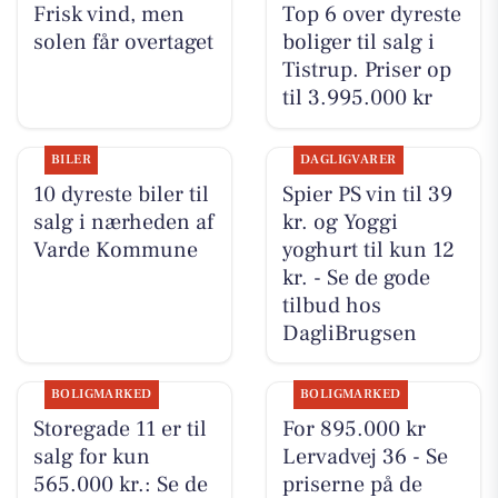
Frisk vind, men
Top 6 over dyreste
solen får overtaget
boliger til salg i
Tistrup. Priser op
til 3.995.000 kr
BILER
DAGLIGVARER
10 dyreste biler til
Spier PS vin til 39
salg i nærheden af
kr. og Yoggi
Varde Kommune
yoghurt til kun 12
kr. - Se de gode
tilbud hos
DagliBrugsen
BOLIGMARKED
BOLIGMARKED
Storegade 11 er til
For 895.000 kr
salg for kun
Lervadvej 36 - Se
565.000 kr.: Se de
priserne på de