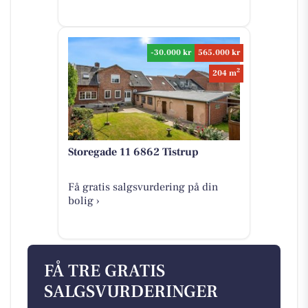
-30.000 kr
565.000 kr
2
204 m
Storegade 11 6862 Tistrup
Få gratis salgsvurdering på din
bolig ›
FÅ TRE GRATIS
SALGSVURDERINGER