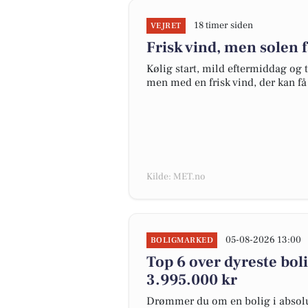
18 timer siden
VEJRET
Frisk vind, men solen 
Kølig start, mild eftermiddag og t
men med en frisk vind, der kan få d
Kilde: MET.no
05-08-2026 13:00
BOLIGMARKED
Top 6 over dyreste bolig
3.995.000 kr
Drømmer du om en bolig i absolut