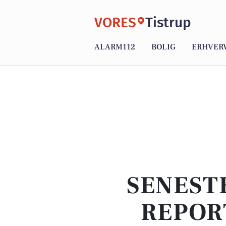
VORES
Tistrup
ALARM112
BOLIG
ERHVER
SENEST
REPOR