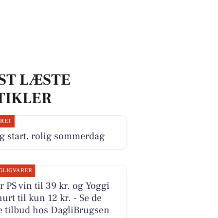
ST LÆSTE
TIKLER
JRET
g start, rolig sommerdag
GLIGVARER
r PS vin til 39 kr. og Yoggi
urt til kun 12 kr. - Se de
e tilbud hos DagliBrugsen