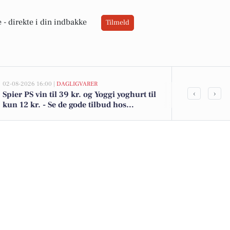
 -
direkte i din indbakke
Tilmeld
02-08-2026 16:00 |
DAGLIGVARER
02-08-2026 13:0
‹
›
Spier PS vin til 39 kr. og Yoggi yoghurt til
Tistrup Kirk
kun 12 kr. - Se de gode tilbud hos
kommet til s
DagliBrugsen
boligerne he