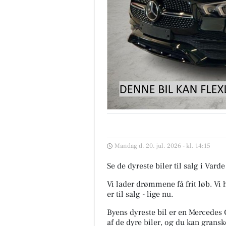
Mandag d. 20. jul. 2026 - kl. 14:15
Se de dyreste biler til salg i Va
Vi lader drømmene få frit løb. V
er til salg - lige nu.
Byens dyreste bil er en Mercedes 
af de dyre biler, og du kan gransk