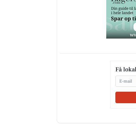
Få loka
Email