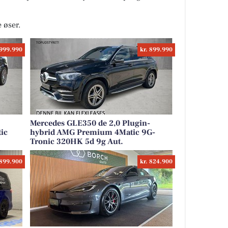
e øser.
 999.990
kr. 899.990
Mercedes GLE350 de 2,0 Plugin-
ic
hybrid AMG Premium 4Matic 9G-
Tronic 320HK 5d 9g Aut.
 899.900
kr. 824.900