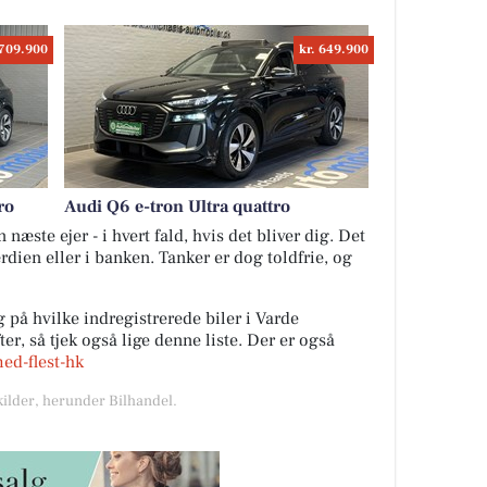
 709.900
kr. 649.900
ro
Audi Q6 e-tron Ultra quattro
næste ejer - i hvert fald, hvis det bliver dig. Det
ærdien eller i banken. Tanker er dog toldfrie, og
 på hvilke indregistrerede biler i Varde
r, så tjek også lige denne liste. Der er også
med-flest-hk
kilder, herunder Bilhandel.