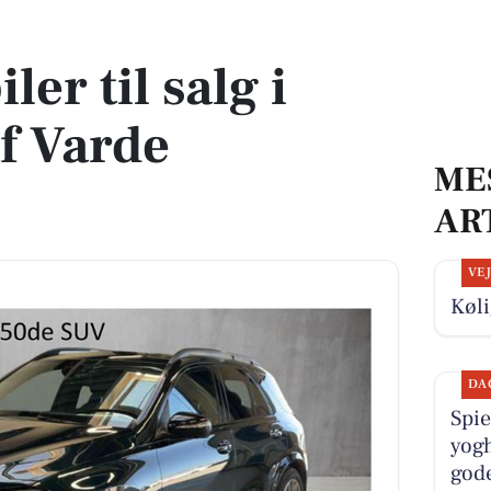
af Varde Kommune
ler til salg i
f Varde
ME
AR
VE
Køli
DA
Spie
yogh
god