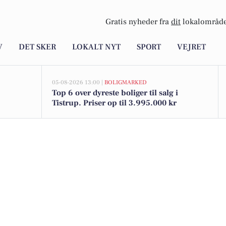
Gratis nyheder fra
dit
lokalområde
V
DET SKER
LOKALT NYT
SPORT
VEJRET
05-08-2026 13:00 |
BOLIGMARKED
Top 6 over dyreste boliger til salg i
Tistrup. Priser op til 3.995.000 kr