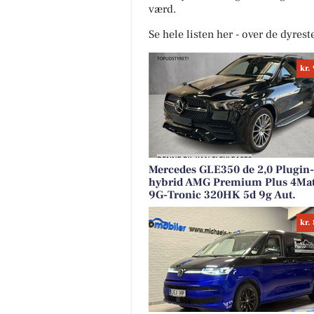
værd.
Se hele listen her - over de dyrest
kr.
Mercedes GLE350 de 2,0 Plugin-
hybrid AMG Premium Plus 4Mat
9G-Tronic 320HK 5d 9g Aut.
kr.