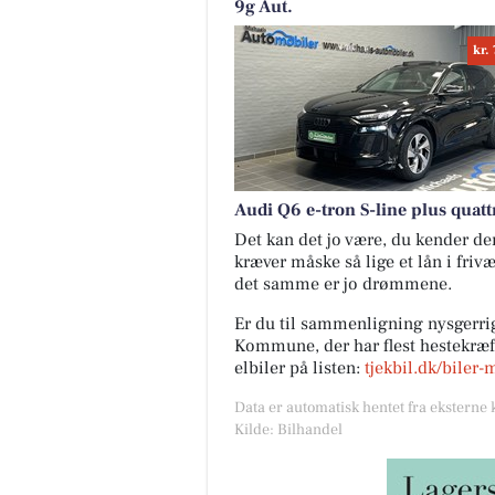
9g Aut.
kr.
Audi Q6 e-tron S-line plus quatt
Det kan det jo være, du kender den 
kræver måske så lige et lån i friv
det samme er jo drømmene.
Er du til sammenligning nysgerrig
Kommune, der har flest hestekræfte
elbiler på listen:
tjekbil.dk/biler-
Data er automatisk hentet fra eksterne 
Kilde: Bilhandel