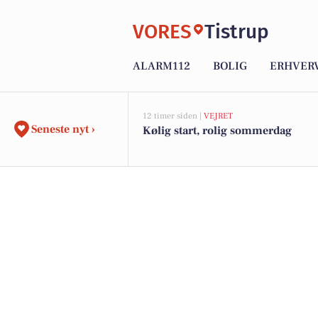
VORES
Tistrup
ALARM112
BOLIG
ERHVER
12 timer siden |
VEJRET
Seneste nyt ›
Kølig start, rolig sommerdag