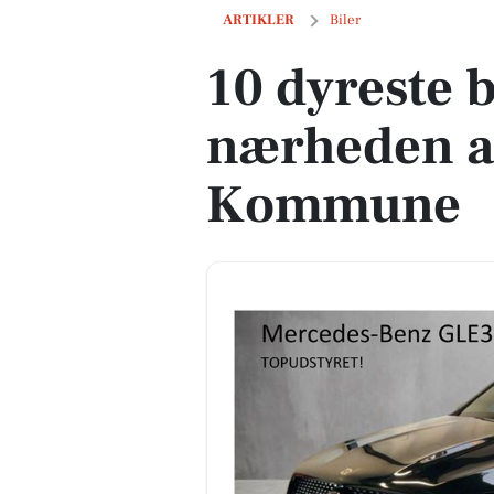
10 dyreste biler til salg i nærheden 
ARTIKLER
Biler
10 dyreste bi
nærheden a
Kommune