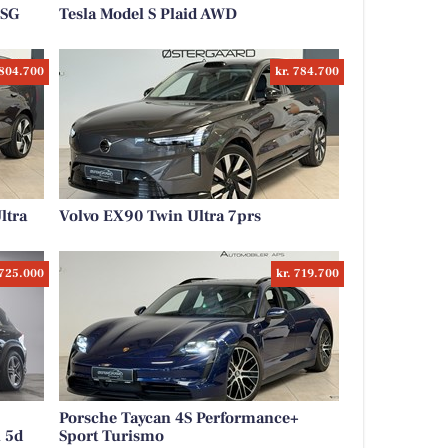
DSG
Tesla Model S Plaid AWD
 804.700
kr. 784.700
ltra
Volvo EX90 Twin Ultra 7prs
 725.000
kr. 719.700
Porsche Taycan 4S Performance+
 5d
Sport Turismo