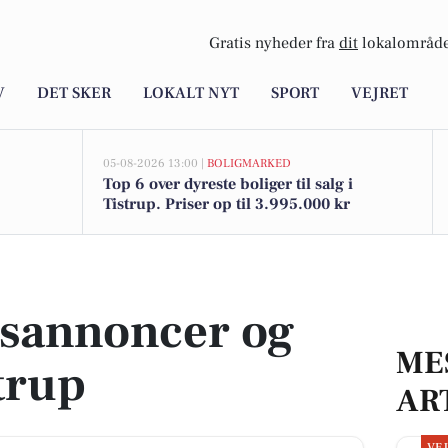
Gratis nyheder fra
dit
lokalområde
V
DET SKER
LOKALT NYT
SPORT
VEJRET
05-08-2026 13:00 |
BOLIGMARKED
Top 6 over dyreste boliger til salg i
Tistrup. Priser op til 3.995.000 kr
trup
dsannoncer og
ME
trup
AR
VE