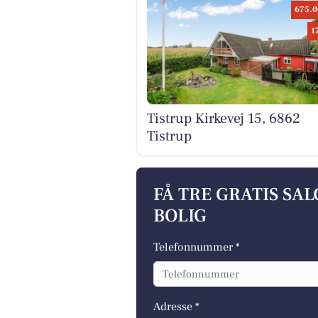
675.0
1
Tistrup Kirkevej 15, 6862
Tistrup
FÅ TRE GRATIS SA
BOLIG
Telefonnummer *
Adresse *