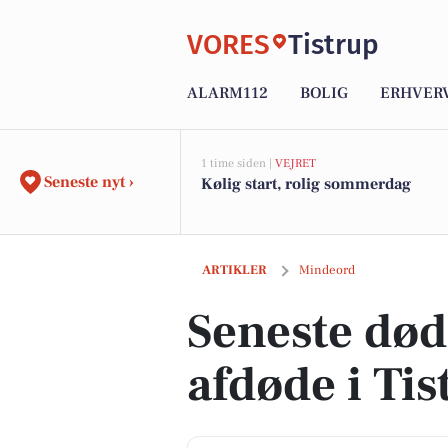
VORES
Tistrup
ALARM112
BOLIG
ERHVER
1 time siden |
VEJRET
Seneste nyt ›
Kølig start, rolig sommerdag
Seneste dødsannoncer og afdøde i Tis
ARTIKLER
Mindeord
Seneste dø
afdøde i Tis