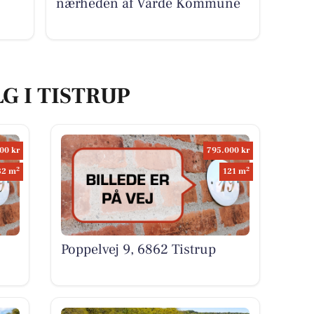
nærheden af Varde Kommune
G I TISTRUP
00 kr
795.000 kr
2
2
82 m
121 m
Poppelvej 9, 6862 Tistrup