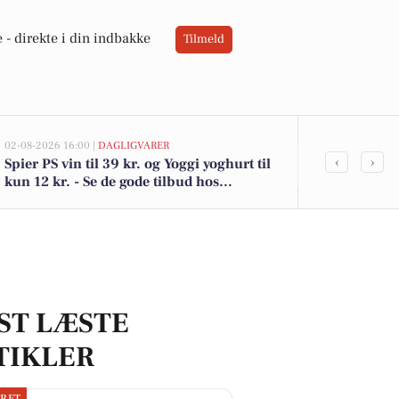
 -
direkte i din indbakke
Tilmeld
02-08-2026 16:00 |
DAGLIGVARER
02-08-2026 13:0
‹
›
Spier PS vin til 39 kr. og Yoggi yoghurt til
Tistrup Kirk
kun 12 kr. - Se de gode tilbud hos
kommet til s
DagliBrugsen
boligerne he
ST LÆSTE
TIKLER
JRET