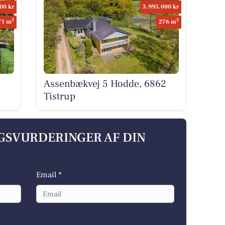
00 kr
3.995.000 kr
2
2
71 m
276 m
Assenbækvej 5 Hodde, 6862
Tistrup
LGSVURDERINGER AF DIN
Email *