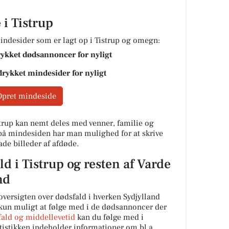
 i Tistrup
ndesider som er lagt op i Tistrup og omegn:
rykket dødsannoncer for nyligt
drykket mindesider for nyligt
Opret mindeside
trup kan nemt deles med venner, familie og
 på mindesiden har man mulighed for at skrive
ade billeder af afdøde.
d i Tistrup og resten af Varde
nd
oversigten over dødsfald i hverken Sydjylland
 kun muligt at følge med i de dødsannoncer der
fald og middellevetid
kan du følge med i
atistikken indeholder informationer om bl.a.