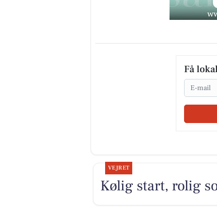
Få loka
Email
VEJRET
Kølig start, rolig