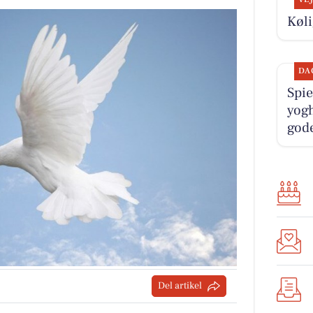
Køli
DA
Spie
yogh
god
Del artikel