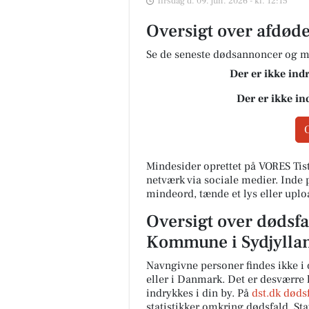
Tirsdag d. 09. jun. 2026 - kl. 12:15
Oversigt over afdøde
Se de seneste dødsannoncer og mi
Der er ikke ind
Der er ikke in
Mindesider oprettet på VORES Tis
netværk via sociale medier. Inde
mindeord, tænde et lys eller uplo
Oversigt over dødsfal
Kommune i Sydjylla
Navngivne personer findes ikke i 
eller i Danmark. Det er desværre
indrykkes i din by. På
dst.dk døds
statistikker omkring dødsfald. St