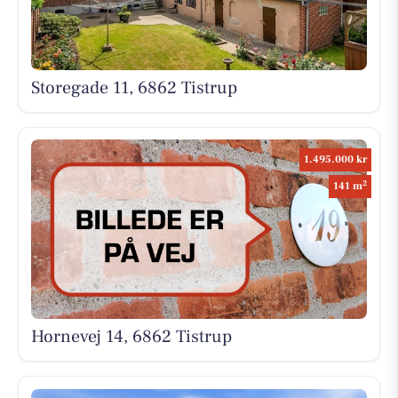
Storegade 11, 6862 Tistrup
1.495.000 kr
2
141 m
Hornevej 14, 6862 Tistrup