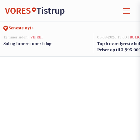
VORES
Tistrup
Seneste nyt ›
12 timer siden |
VEJRET
05-08-2026 13:00 |
BOLI
Sol og lunere toner i dag
Top 6 over dyreste boli
Priser op til 3.995.00