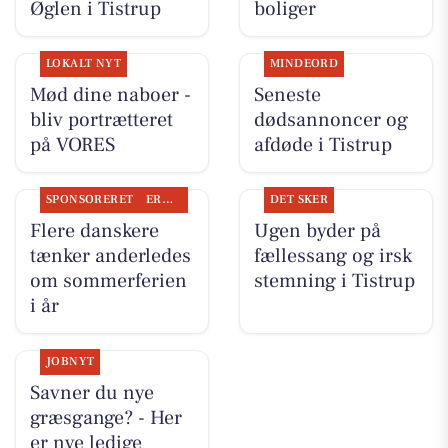
Øglen i Tistrup
boliger
LOKALT NYT
MINDEORD
Mød dine naboer -
Seneste
bliv portrætteret
dødsannoncer og
på VORES
afdøde i Tistrup
SPONSORERET
ERHVERV
DET SKER
Flere danskere
Ugen byder på
tænker anderledes
fællessang og irsk
om sommerferien
stemning i Tistrup
i år
JOBNYT
Savner du nye
græsgange? - Her
er nye ledige