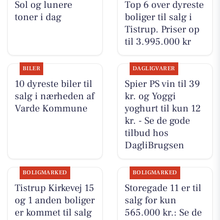
Sol og lunere
Top 6 over dyreste
toner i dag
boliger til salg i
Tistrup. Priser op
til 3.995.000 kr
BILER
DAGLIGVARER
10 dyreste biler til
Spier PS vin til 39
salg i nærheden af
kr. og Yoggi
Varde Kommune
yoghurt til kun 12
kr. - Se de gode
tilbud hos
DagliBrugsen
BOLIGMARKED
BOLIGMARKED
Tistrup Kirkevej 15
Storegade 11 er til
og 1 anden boliger
salg for kun
er kommet til salg
565.000 kr.: Se de