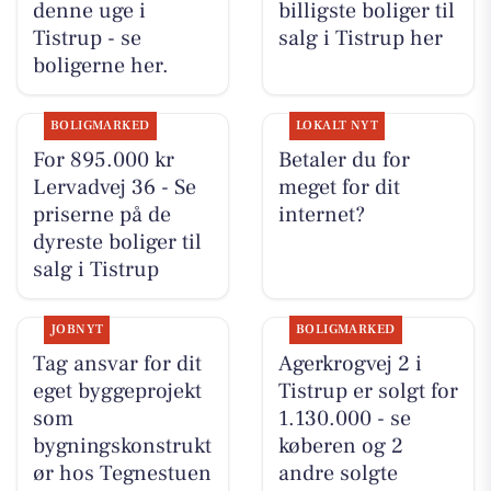
denne uge i
billigste boliger til
Tistrup - se
salg i Tistrup her
boligerne her.
BOLIGMARKED
LOKALT NYT
For 895.000 kr
Betaler du for
Lervadvej 36 - Se
meget for dit
priserne på de
internet?
dyreste boliger til
salg i Tistrup
JOBNYT
BOLIGMARKED
Tag ansvar for dit
Agerkrogvej 2 i
eget byggeprojekt
Tistrup er solgt for
som
1.130.000 - se
bygningskonstrukt
køberen og 2
ør hos Tegnestuen
andre solgte