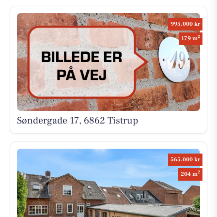
995.000 kr
2
179 m
Søndergade 17, 6862 Tistrup
565.000 kr
2
204 m