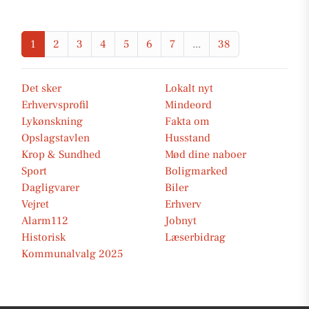
1
2
3
4
5
6
7
...
38
Det sker
Lokalt nyt
Erhvervsprofil
Mindeord
Lykønskning
Fakta om
Opslagstavlen
Husstand
Krop & Sundhed
Mød dine naboer
Sport
Boligmarked
Dagligvarer
Biler
Vejret
Erhverv
Alarm112
Jobnyt
Historisk
Læserbidrag
Kommunalvalg 2025