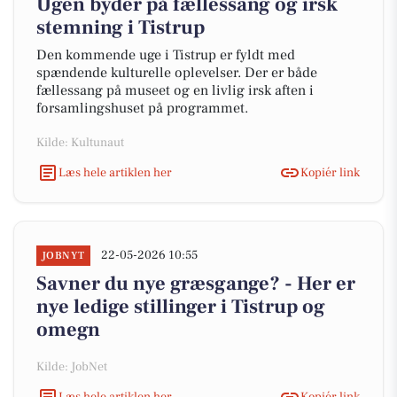
Ugen byder på fællessang og irsk
stemning i Tistrup
Den kommende uge i Tistrup er fyldt med
spændende kulturelle oplevelser. Der er både
fællessang på museet og en livlig irsk aften i
forsamlingshuset på programmet.
Kilde: Kultunaut
Læs hele artiklen her
Kopiér link
22-05-2026 10:55
JOBNYT
Savner du nye græsgange? - Her er
nye ledige stillinger i Tistrup og
omegn
Kilde: JobNet
Læs hele artiklen her
Kopiér link