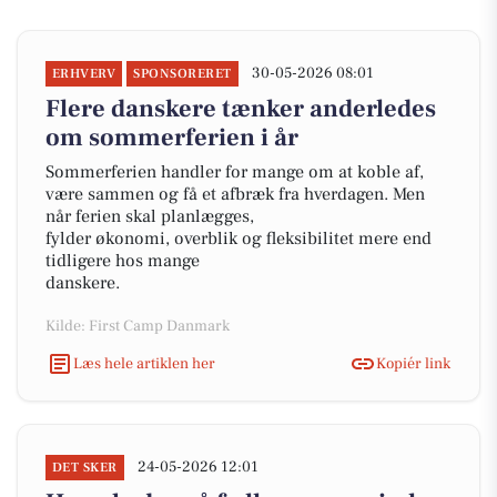
30-05-2026 08:01
ERHVERV
SPONSORERET
Flere danskere tænker anderledes
om sommerferien i år
Sommerferien handler for mange om at koble af,
være sammen og få et afbræk fra hverdagen. Men
når ferien skal planlægges,
fylder økonomi, overblik og fleksibilitet mere end
tidligere hos mange
danskere.
Kilde: First Camp Danmark
Læs hele artiklen her
Kopiér link
24-05-2026 12:01
DET SKER