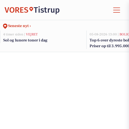
VORES
Tistrup
Seneste nyt ›
4 timer siden |
VEJRET
05-08-2026 13:00 |
BOLI
Sol og lunere toner i dag
Top 6 over dyreste boli
Priser op til 3.995.00