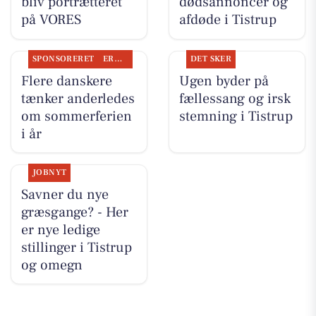
bliv portrætteret
dødsannoncer og
på VORES
afdøde i Tistrup
SPONSORERET
ERHVERV
DET SKER
Flere danskere
Ugen byder på
tænker anderledes
fællessang og irsk
om sommerferien
stemning i Tistrup
i år
JOBNYT
Savner du nye
græsgange? - Her
er nye ledige
stillinger i Tistrup
og omegn