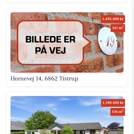
1.495.000 kr
2
141 m
Hornevej 14, 6862 Tistrup
1.100.000 kr
2
136 m