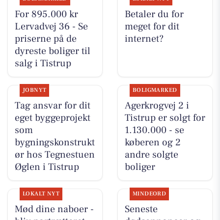
For 895.000 kr
Betaler du for
Lervadvej 36 - Se
meget for dit
priserne på de
internet?
dyreste boliger til
salg i Tistrup
JOBNYT
BOLIGMARKED
Tag ansvar for dit
Agerkrogvej 2 i
eget byggeprojekt
Tistrup er solgt for
som
1.130.000 - se
bygningskonstrukt
køberen og 2
ør hos Tegnestuen
andre solgte
Øglen i Tistrup
boliger
LOKALT NYT
MINDEORD
Mød dine naboer -
Seneste