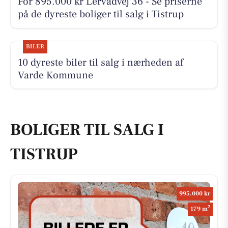
For 895.000 kr Lervadvej 36 - Se priserne
på de dyreste boliger til salg i Tistrup
BILER
10 dyreste biler til salg i nærheden af
Varde Kommune
BOLIGER TIL SALG I
TISTRUP
995.000 kr
2
179 m