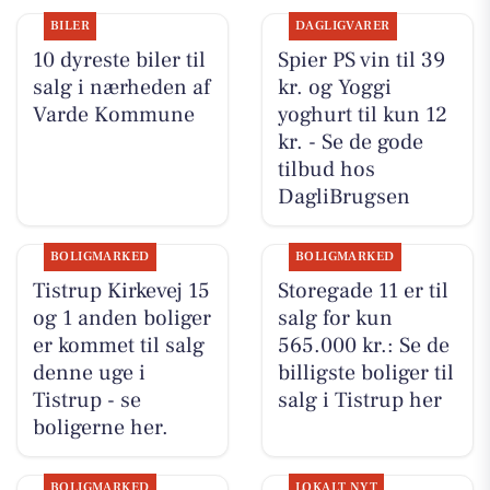
BILER
DAGLIGVARER
10 dyreste biler til
Spier PS vin til 39
salg i nærheden af
kr. og Yoggi
Varde Kommune
yoghurt til kun 12
kr. - Se de gode
tilbud hos
DagliBrugsen
BOLIGMARKED
BOLIGMARKED
Tistrup Kirkevej 15
Storegade 11 er til
og 1 anden boliger
salg for kun
er kommet til salg
565.000 kr.: Se de
denne uge i
billigste boliger til
Tistrup - se
salg i Tistrup her
boligerne her.
BOLIGMARKED
LOKALT NYT