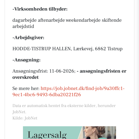
-Virksomheden tilbyder:
dagarbejde aftenarbejde weekendarbejde skiftende
arbejdstid
-Arbejdsgiver:
HODDE-TISTRUP HALLEN, Lærkevej, 6862 Tistrup
-Ansøgning:
Ansøgningsfrist: 11-06-2026;
- ansøgningsfristen er
overskredet
Se mere her:
https://job.jobnet.dk/find-job/9a30ffc1-
9ec1-4bc6-9493-6dba20221f26
Data er automatisk hentet fra eksterne kilder, herunder
JobNet.
Kilde: JobNet