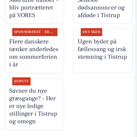
bliv portrætteret
dødsannoncer og
på VORES
afdøde i Tistrup
SPONSORERET
ERHVERV
DET SKER
Flere danskere
Ugen byder på
tænker anderledes
fællessang og irsk
om sommerferien
stemning i Tistrup
i år
JOBNYT
Savner du nye
græsgange? - Her
er nye ledige
stillinger i Tistrup
og omegn