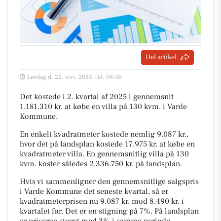
Del artikel
Lørdag d. 22. nov. 2025 - kl. 08:46
Det kostede i 2. kvartal af 2025 i gennemsnit
1.181.310 kr. at købe en villa på 130 kvm. i Varde
Kommune.
En enkelt kvadratmeter kostede nemlig 9.087 kr.,
hvor det på landsplan kostede 17.975 kr. at købe en
kvadratmeter villa. En gennemsnitlig villa på 130
kvm. koster således 2.336.750 kr. på landsplan.
Hvis vi sammenligner den gennemsnitlige salgspris
i Varde Kommune det seneste kvartal, så er
kvadratmeterprisen nu 9.087 kr. mod 8.490 kr. i
kvartalet før. Det er en stigning på 7%. På landsplan
er priserne steget med 3% i samme periode.