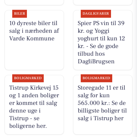
BILER
DAGLIGVARER
10 dyreste biler til
Spier PS vin til 39
salg i nærheden af
kr. og Yoggi
Varde Kommune
yoghurt til kun 12
kr. - Se de gode
tilbud hos
DagliBrugsen
BOLIGMARKED
BOLIGMARKED
Tistrup Kirkevej 15
Storegade 11 er til
og 1 anden boliger
salg for kun
er kommet til salg
565.000 kr.: Se de
denne uge i
billigste boliger til
Tistrup - se
salg i Tistrup her
boligerne her.