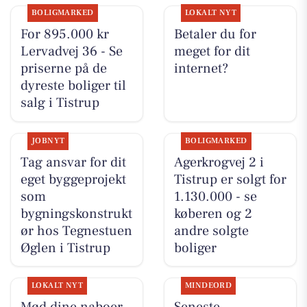
BOLIGMARKED
LOKALT NYT
For 895.000 kr
Betaler du for
Lervadvej 36 - Se
meget for dit
priserne på de
internet?
dyreste boliger til
salg i Tistrup
JOBNYT
BOLIGMARKED
Tag ansvar for dit
Agerkrogvej 2 i
eget byggeprojekt
Tistrup er solgt for
som
1.130.000 - se
bygningskonstrukt
køberen og 2
ør hos Tegnestuen
andre solgte
Øglen i Tistrup
boliger
LOKALT NYT
MINDEORD
Mød dine naboer -
Seneste