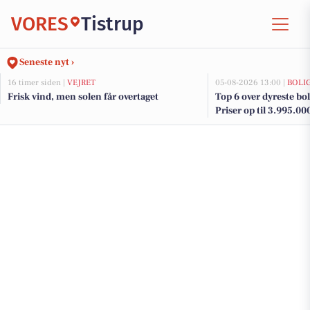
VORES
Tistrup
Seneste nyt ›
16 timer siden |
VEJRET
05-08-2026 13:00 |
BOLI
Frisk vind, men solen får overtaget
Top 6 over dyreste boli
Priser op til 3.995.00