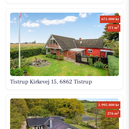
675.000 kr
2
171 m
Tistrup Kirkevej 15, 6862 Tistrup
3.995.000 kr
2
276 m