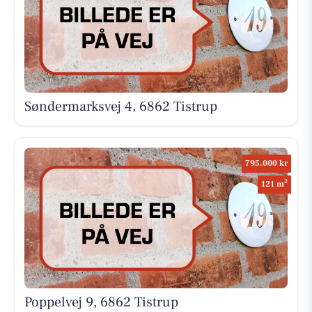
Søndermarksvej 4, 6862 Tistrup
795.000 kr
2
121 m
Poppelvej 9, 6862 Tistrup