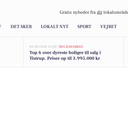
Gratis nyheder fra
dit
lokalområde
V
DET SKER
LOKALT NYT
SPORT
VEJRET
05-08-2026 13:00 |
BOLIGMARKED
Top 6 over dyreste boliger til salg i
Tistrup. Priser op til 3.995.000 kr