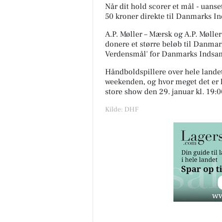
Når dit hold scorer et mål - uanse
50 kroner direkte til Danmarks I
A.P. Møller – Mærsk og A.P. Møl
donere et større beløb til Danma
Verdensmål' for Danmarks Indsa
Håndboldspillere over hele landet 
weekenden, og hvor meget det er ly
store show den 29. januar kl. 19:
Kilde: DHF