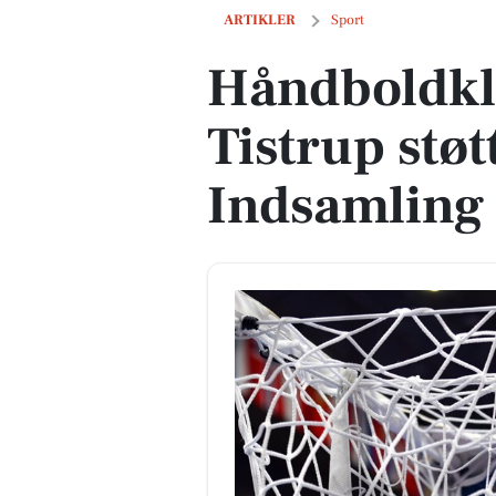
Håndboldklubber fra Tistrup støtter 
ARTIKLER
Sport
Håndboldkl
Tistrup stø
Indsamling