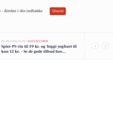
 -
direkte i din indbakke
Tilmeld
02-08-2026 16:00 |
DAGLIGVARER
02-08-2026 13:0
‹
›
Spier PS vin til 39 kr. og Yoggi yoghurt til
Tistrup Kirk
kun 12 kr. - Se de gode tilbud hos
kommet til s
DagliBrugsen
boligerne he