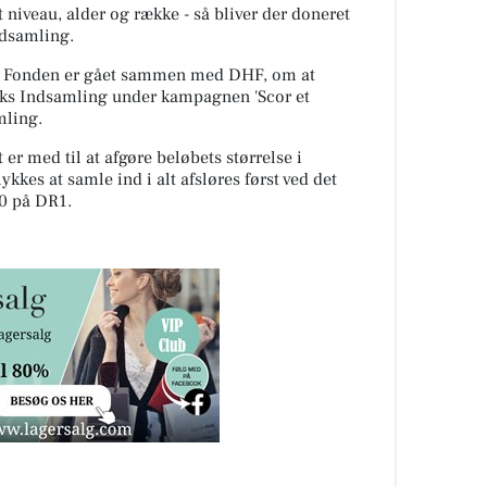
t niveau, alder og række - så bliver der doneret
ndsamling.
ler Fonden er gået sammen med DHF, om at
rks Indsamling under kampagnen 'Scor et
mling.
er med til at afgøre beløbets størrelse i
kkes at samle ind i alt afsløres først ved det
00 på DR1.