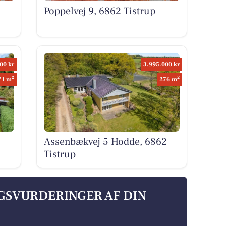
Poppelvej 9, 6862 Tistrup
00 kr
3.995.000 kr
2
2
71 m
276 m
Assenbækvej 5 Hodde, 6862
Tistrup
LGSVURDERINGER AF DIN