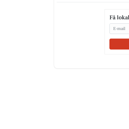
Få loka
Email