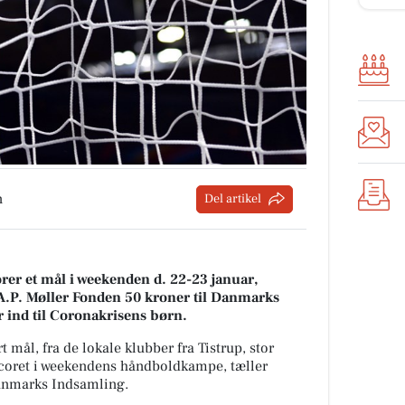
n
Del artikel
orer et mål i weekenden d. 22-23 januar,
A.P. Møller Fonden 50 kroner til Danmarks
r ind til Coronakrisens børn.
mål, fra de lokale klubber fra Tistrup, stor
 scoret i weekendens håndboldkampe, tæller
anmarks Indsamling.