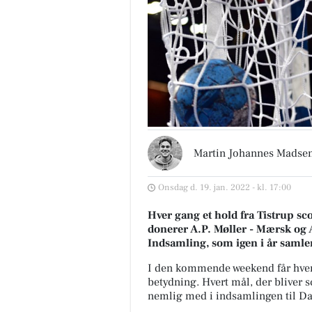
Martin Johannes Madse
Onsdag d. 19. jan. 2022 - kl. 17:00
Hver gang et hold fra Tistrup sc
donerer A.P. Møller - Mærsk og 
Indsamling, som igen i år samle
I den kommende weekend får hvert 
betydning. Hvert mål, der bliver
nemlig med i indsamlingen til D