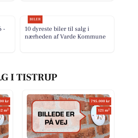
BILER
 -
10 dyreste biler til salg i
nærheden af Varde Kommune
G I TISTRUP
00 kr
795.000 kr
2
2
82 m
121 m