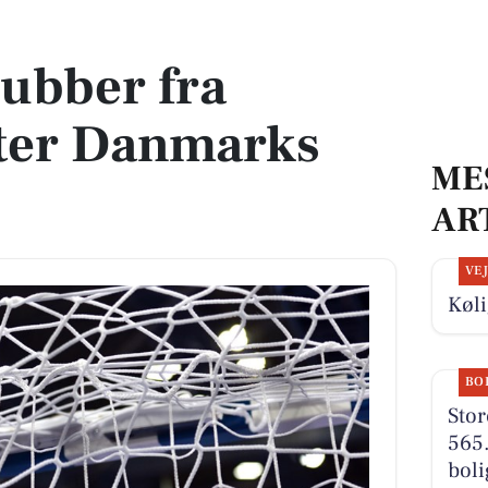
Danmarks Indsamling
ubber fra
tter Danmarks
ME
AR
VE
Køli
BO
Stor
565.
boli