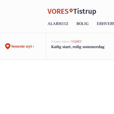
VORES
Tistrup
ALARM112
BOLIG
ERHVER
5 timer siden |
VEJRET
Seneste nyt ›
Kølig start, rolig sommerdag